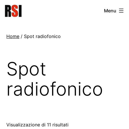
Salta
RSI
Menu
al
Network
contenuto
Home
/ Spot radiofonico
Spot
radiofonico
Visualizzazione di 11 risultati